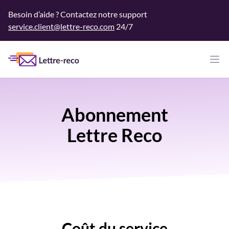
Besoin d’aide ? Contactez notre support
service.client@lettre-reco.com
24/7
Bur
Abonnement
Lettre Reco
Coût du service