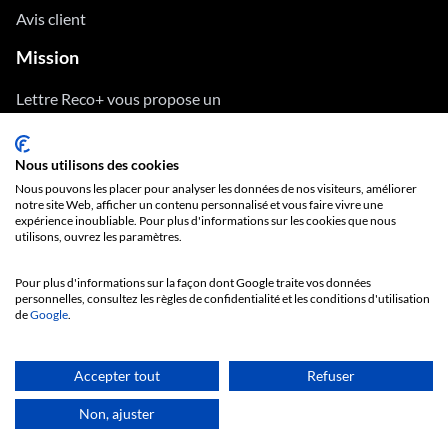
Avis client
Mission
Lettre Reco+ vous propose un
service d’envoi de courrier à
distance. Simple, rapide et efficace !
Nous utilisons des cookies
Nous pouvons les placer pour analyser les données de nos visiteurs, améliorer
Désabonnement
notre site Web, afficher un contenu personnalisé et vous faire vivre une
expérience inoubliable. Pour plus d'informations sur les cookies que nous
utilisons, ouvrez les paramètres.
NUVANTA Limited Office 9, 40 Patrick Street Waterford, X91
Pour plus d'informations sur la façon dont Google traite vos données
X3KF IRELAND
personnelles, consultez les règles de confidentialité et les conditions d'utilisation
de
Google
.
Mentions
Politique de
Politique de
Accepter tout
Refuser
|
|
|
CGV
légales
confidentialité
souscription
Non, ajuster
© 2026 Lettre Reco. Tout droits réservés. NUVANTA LTD