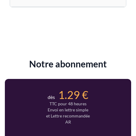
Notre abonnement
1.29 €
dès
TTC pour 48 heures
Envoi en lettre simple
et Lettre recommandée
AR